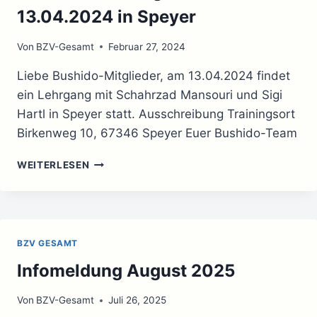
13.04.2024 in Speyer
Von
BZV-Gesamt
Februar 27, 2024
Liebe Bushido-Mitglieder, am 13.04.2024 findet
ein Lehrgang mit Schahrzad Mansouri und Sigi
Hartl in Speyer statt. Ausschreibung Trainingsort
Birkenweg 10, 67346 Speyer Euer Bushido-Team
LEHRGANG
WEITERLESEN
MIT
SCHAHRZAD
MANSOURI
UND
SIGI
BZV GESAMT
HARTL
AM
Infomeldung August 2025
13.04.2024
IN
Von
BZV-Gesamt
Juli 26, 2025
SPEYER