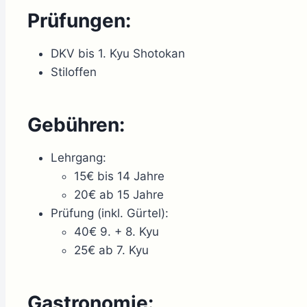
Prüfungen:
DKV bis 1. Kyu Shotokan
Stiloffen
Gebühren:
Lehrgang:
15€ bis 14 Jahre
20€ ab 15 Jahre
Prüfung (inkl. Gürtel):
40€ 9. + 8. Kyu
25€ ab 7. Kyu
Gastronomie: