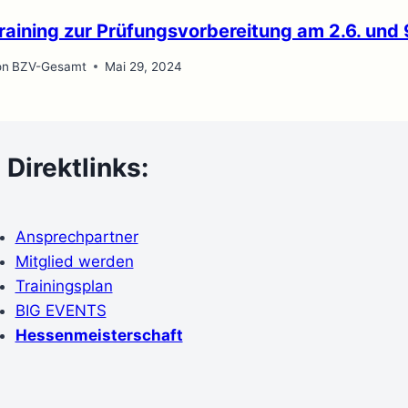
raining zur Prüfungsvorbereitung am 2.6. und
on
BZV-Gesamt
Mai 29, 2024
Direktlinks:
Ansprechpartner
Mitglied werden
Trainingsplan
BIG EVENTS
Hessenmeisterschaft